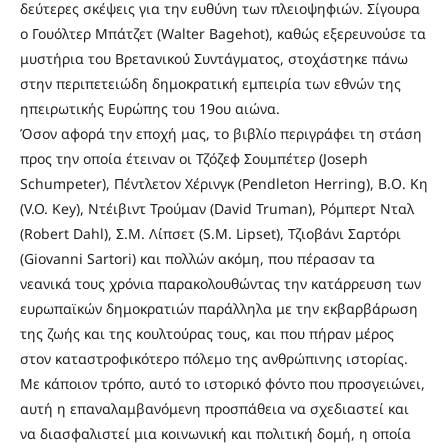
δεύτερες σκέψεις για την ευθύνη των πλειοψηφιών. Σίγουρα
ο Γουόλτερ Μπάτζετ (Walter Bagehot), καθώς εξερευνούσε τα
μυστήρια του Βρετανικού Συντάγματος, στοχάστηκε πάνω
στην περιπετειώδη δημοκρατική εμπειρία των εθνών της
ηπειρωτικής Ευρώπης του 19ου αιώνα.
Όσον αφορά την εποχή μας, το βιβλίο περιγράφει τη στάση
προς την οποία έτειναν οι Τζόζεφ Σουμπέτερ (Joseph
Schumpeter), Πέντλετον Χέρινγκ (Pendleton Herring), Β.Ο. Κη
(V.O. Key), Ντέιβιντ Τρούμαν (David Truman), Ρόμπερτ Νταλ
(Robert Dahl), Σ.Μ. Λίπσετ (S.M. Lipset), Τζιοβάνι Σαρτόρι
(Giovanni Sartori) και πολλών ακόμη, που πέρασαν τα
νεανικά τους χρόνια παρακολουθώντας την κατάρρευση των
ευρωπαϊκών δημοκρατιών παράλληλα με την εκβαρβάρωση
της ζωής και της κουλτούρας τους, και που πήραν μέρος
στον καταστροφικότερο πόλεμο της ανθρώπινης ιστορίας.
Με κάποιον τρόπο, αυτό το ιστορικό φόντο που προσγειώνει,
αυτή η επαναλαμβανόμενη προσπάθεια να σχεδιαστεί και
να διασφαλιστεί μια κοινωνική και πολιτική δομή, η οποία