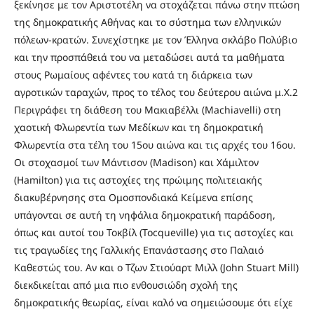
ξεκίνησε με τον Αριστοτέλη να στοχάζεται πάνω στην πτώση
της δημοκρατικής Αθήνας και το σύστημα των ελληνικών
πόλεων-κρατών. Συνεχίστηκε με τον Έλληνα σκλάβο Πολύβιο
και την προσπάθειά του να μεταδώσει αυτά τα μαθήματα
στους Ρωμαίους αφέντες του κατά τη διάρκεια των
αγροτικών ταραχών, προς το τέλος του δεύτερου αιώνα μ.Χ.2
Περιγράφει τη διάθεση του Μακιαβέλλι (Machiavelli) στη
χαοτική Φλωρεντία των Μεδίκων και τη δημοκρατική
Φλωρεντία στα τέλη του 15ου αιώνα και τις αρχές του 16ου.
Οι στοχασμοί των Μάντισον (Madison) και Χάμιλτον
(Hamilton) για τις αστοχίες της πρώιμης πολιτειακής
διακυβέρνησης στα Ομοσπονδιακά Κείμενα επίσης
υπάγονται σε αυτή τη νηφάλια δημοκρατική παράδοση,
όπως και αυτοί του Τοκβίλ (Tocqueville) για τις αστοχίες και
τις τραγωδίες της Γαλλικής Επανάστασης στο Παλαιό
Καθεστώς του. Αν και ο Τζων Στιούαρτ Μιλλ (John Stuart Mill)
διεκδικείται από μια πιο ενθουσιώδη σχολή της
δημοκρατικής θεωρίας, είναι καλό να σημειώσουμε ότι είχε