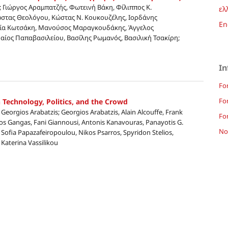
 Γιώργος Αραμπατζής, Φωτεινή Βάκη, Φίλιππος Κ.
ελ
ώστας Θεολόγου, Κώστας Ν. Κουκουζέλης, Ιορδάνης
En
λία Κωτσάκη, Μανούσος Μαραγκουδάκης, Άγγελος
αίος Παπαβασιλείου, Βασίλης Ρωμανός, Βασιλική Τσακίρη;
In
Fo
Fo
 Technology, Politics, and the Crowd
Georgios Arabatzis; Georgios Arabatzis, Alain Alcouffe, Frank
For
yros Gangas, Fani Giannousi, Antonis Kanavouras, Panayotis G.
Not
 Sofia Papazafeiropoulou, Nikos Psarros, Spyridon Stelios,
Katerina Vassilikou