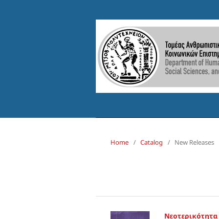
Home
/
Catalog
/
New Releases
Νεοτερικότητα 