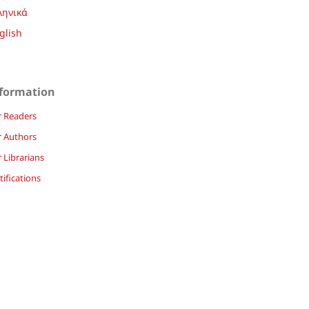
ληνικά
glish
formation
r Readers
r Authors
 Librarians
ifications