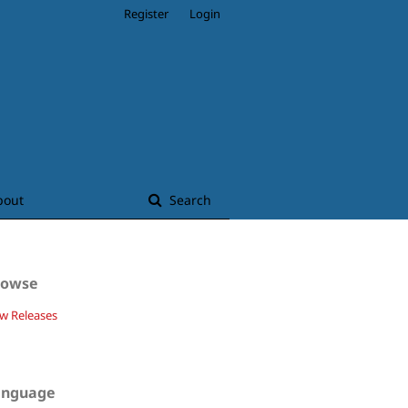
Register
Login
bout
Search
rowse
w Releases
anguage