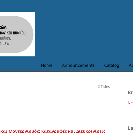
Home
Announcements
Catalog
A
2 Titles
B
Ne
L
και Μοντερνισμός: Καταγραφές και Διευκρινίσεις