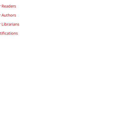
r Readers
r Authors
 Librarians
ifications