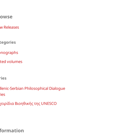
rowse
w Releases
tegories
nographs
ited volumes
ries
lenic-Serbian Philosophical Dialogue
ies
χειρίδια Βιοηθικής της UNESCO
formation