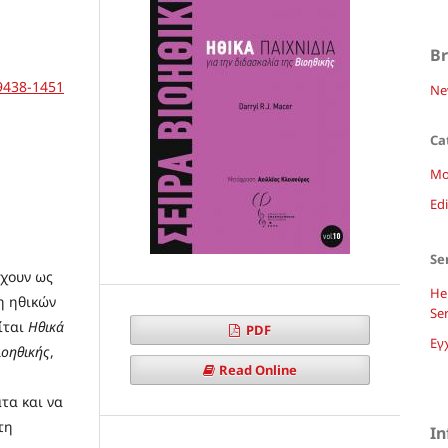
B
-9438-1451
Ne
Ca
Mo
Ed
Se
έχουν ως
Hel
η ηθικών
Ser
ίται
Ηθικά
PDF
Εγ
ιοηθικής
,
Read Online
τα και να
τη
In