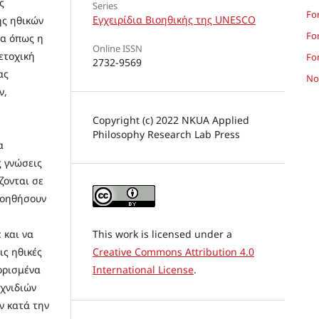
ς
Series
Fo
Εγχειρίδια Βιοηθικής της UNESCO
ης ηθικών
Fo
τα όπως η
Online ISSN
ετοχική
For
2732-9569
ας
Not
ν,
Copyright (c) 2022 NKUA Applied
Philosophy Research Lab Press
α
ς γνώσεις
ζονται σε
βοηθήσουν
 και να
This work is licensed under a
ις ηθικές
Creative Commons Attribution 4.0
 ορισμένα
International License
.
χνιδιών
ν κατά την