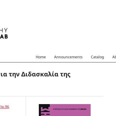
Home
Announcements
Catalog
A
ια την Διδασκαλία της
rlp.96